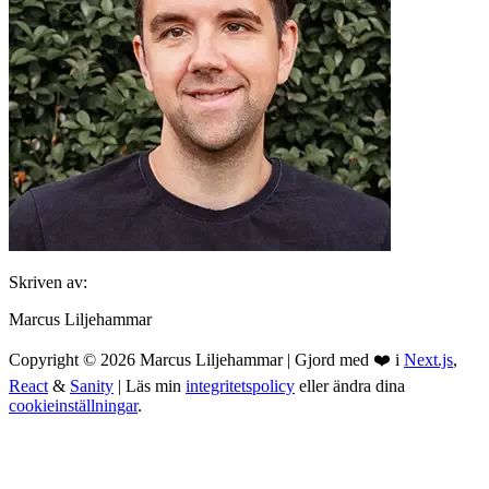
Skriven av:
Marcus Liljehammar
Copyright ©
2026
Marcus Liljehammar
|
Gjord med ❤️ i
Next.js
,
React
&
Sanity
|
Läs min
integritetspolicy
eller ändra dina
cookieinställningar
.