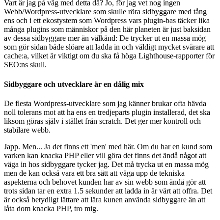
Vart är jag på väg med detta då? Jo, för jag vet nog ingen
Webb/Wordpress-utvecklare som skulle röra sidbyggare med tång
ens och i ett ekostystem som Wordpress vars plugin-bas täcker lika
många plugins som människor på den här planeten är just baksidan
av dessa sidbyggare mer än välkänd: De trycker ut en massa mög
som gör sidan både slöare att ladda in och väldigt mycket svårare att
cache:a, vilket är viktigt om du ska få höga Lighthouse-rapporter för
SEO:ns skull.
Sidbyggare och utvecklare är en dålig mix
De flesta Wordpress-utvecklare som jag känner brukar ofta hävda
noll tolerans mot att ha ens en tredjeparts plugin installerad, det ska
liksom göras själv i stället från scratch. Det ger mer kontroll och
stabilare webb.
Japp. Men... Ja det finns ett 'men' med här. Om du har en kund som
varken kan knacka PHP eller vill göra det finns det ändå något att
väga in hos sidbyggare tycker jag. Det må trycka ut en massa mög
men de kan också vara ett bra sätt att väga upp de tekniska
aspekterna och behovet kunden har av sin webb som ändå gör att
trots sidan tar en extra 1.5 sekunder att ladda in är värt att offra. Det
är också betydligt lättare att lära kunen använda sidbyggare än att
låta dom knacka PHP, tro mig.