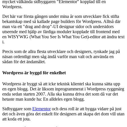
mycket välkända sidbyggaren "Elementor" kopplad till en
Wordpress.
Det här var första gången under mina år som utvecklare fick stifta
bekantskap med så kallade page builders för Wordpress. Alltså där
man via ett "drag and drop"-UI designar sidor och undersidors
utseende med hjälp av färdiga moduler kopplade till frontend med
en WISYWIG (What You See Is What You Get)-editor att ändra text
i.
Precis som de allra flesta utvecklare och designers, rynkade jag på
näsan ordentligt men såg ändå varför man valt och använda en
sådan för det ändamålet.
Wordpress är byggd för enkelhet
Wordpress är byggt så att icke teknisk klientel ska kunna sätta upp
en egen blogg. Det är liksom inprogrammerat i Wordpress ryggmärg
enda sedan starten 2007. Alla ska kunna driva det som då var det
hetaste man kunde ha: En alldeles egen blogg.
Sidbyggare som
Elementor
och dess roll är att bygga vidare på just
det och även göra det enkelt för designers att skapa det dom vill utan
att koda ett jota.