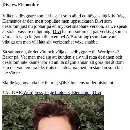
Divi vs. Elementor
Vilken sidbyggare som är bäst är som alltid en högst subjektiv fråga.
Elementor är den mest populära men uppstickaren Divi som
dessutom just nu jobbar på en mycket snabbare version, as we speak
är strået vassare enligt mig.
Divi
har dessutom ett par verktyg som är
värda att väga in (som till exempel A/B-testning) som kan vara
viktiga om man vill låta sin verksamhet växa snabbt.
Så summerat, är det värt och välja en sidbyggare till Wordpress?
Beror på. Vet man med sig att kunden själv vill ratta designen och
dessutom inte känner för att anlita någon annan att göra det åt dom
kan det vara en bra idé, trots nackdelarna med prestandan som blir
lite sämre.
Skulle jag använda det till mig själv? Inte ens under pistolhot.
TAGGAR:
Wordpress
,
Page builders
,
Elementor
,
Divi